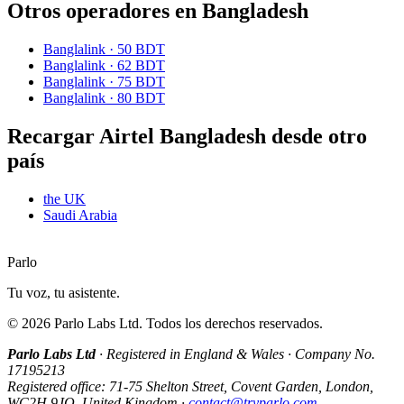
Otros operadores en Bangladesh
Banglalink
·
50 BDT
Banglalink
·
62 BDT
Banglalink
·
75 BDT
Banglalink
·
80 BDT
Recargar Airtel Bangladesh desde otro
país
the UK
Saudi Arabia
Parlo
Tu voz, tu asistente.
©
2026
Parlo Labs Ltd.
Todos los derechos reservados.
Parlo Labs Ltd
·
Registered in England & Wales
·
Company No.
17195213
Registered office: 71-75 Shelton Street, Covent Garden, London,
WC2H 9JQ, United Kingdom
·
contact@tryparlo.com