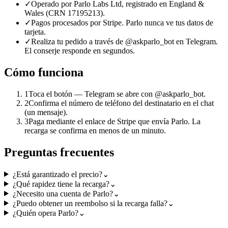
✓
Operado por Parlo Labs Ltd, registrado en England &
Wales (CRN 17195213).
✓
Pagos procesados por Stripe. Parlo nunca ve tus datos de
tarjeta.
✓
Realiza tu pedido a través de @askparlo_bot en Telegram.
El conserje responde en segundos.
Cómo funciona
1
Toca el botón — Telegram se abre con @askparlo_bot.
2
Confirma el número de teléfono del destinatario en el chat
(un mensaje).
3
Paga mediante el enlace de Stripe que envía Parlo. La
recarga se confirma en menos de un minuto.
Preguntas frecuentes
¿Está garantizado el precio?
⌄
¿Qué rapidez tiene la recarga?
⌄
¿Necesito una cuenta de Parlo?
⌄
¿Puedo obtener un reembolso si la recarga falla?
⌄
¿Quién opera Parlo?
⌄