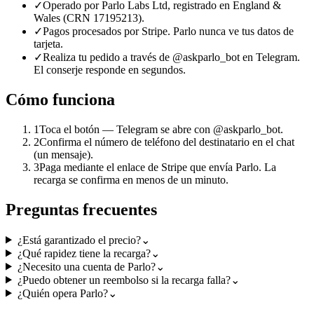
✓
Operado por Parlo Labs Ltd, registrado en England &
Wales (CRN 17195213).
✓
Pagos procesados por Stripe. Parlo nunca ve tus datos de
tarjeta.
✓
Realiza tu pedido a través de @askparlo_bot en Telegram.
El conserje responde en segundos.
Cómo funciona
1
Toca el botón — Telegram se abre con @askparlo_bot.
2
Confirma el número de teléfono del destinatario en el chat
(un mensaje).
3
Paga mediante el enlace de Stripe que envía Parlo. La
recarga se confirma en menos de un minuto.
Preguntas frecuentes
¿Está garantizado el precio?
⌄
¿Qué rapidez tiene la recarga?
⌄
¿Necesito una cuenta de Parlo?
⌄
¿Puedo obtener un reembolso si la recarga falla?
⌄
¿Quién opera Parlo?
⌄