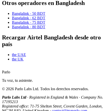
Otros operadores en Bangladesh
Banglalink
·
50 BDT
Banglalink
·
62 BDT
Banglalink
·
75 BDT
Banglalink
·
80 BDT
Recargar Airtel Bangladesh desde otro
país
the UAE
the UK
Parlo
Tu voz, tu asistente.
©
2026
Parlo Labs Ltd.
Todos los derechos reservados.
Parlo Labs Ltd
·
Registered in England & Wales
·
Company No.
17195213
Registered office: 71-75 Shelton Street, Covent Garden, London,
WC2H 9JQ, United Kingdom
·
contact@tryparlo.com