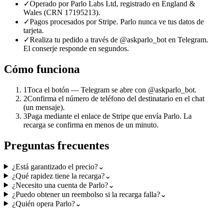
✓
Operado por Parlo Labs Ltd, registrado en England &
Wales (CRN 17195213).
✓
Pagos procesados por Stripe. Parlo nunca ve tus datos de
tarjeta.
✓
Realiza tu pedido a través de @askparlo_bot en Telegram.
El conserje responde en segundos.
Cómo funciona
1
Toca el botón — Telegram se abre con @askparlo_bot.
2
Confirma el número de teléfono del destinatario en el chat
(un mensaje).
3
Paga mediante el enlace de Stripe que envía Parlo. La
recarga se confirma en menos de un minuto.
Preguntas frecuentes
¿Está garantizado el precio?
⌄
¿Qué rapidez tiene la recarga?
⌄
¿Necesito una cuenta de Parlo?
⌄
¿Puedo obtener un reembolso si la recarga falla?
⌄
¿Quién opera Parlo?
⌄