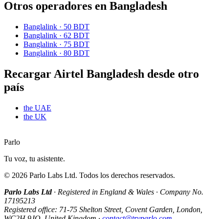
Otros operadores en Bangladesh
Banglalink
·
50 BDT
Banglalink
·
62 BDT
Banglalink
·
75 BDT
Banglalink
·
80 BDT
Recargar Airtel Bangladesh desde otro
país
the UAE
the UK
Parlo
Tu voz, tu asistente.
©
2026
Parlo Labs Ltd.
Todos los derechos reservados.
Parlo Labs Ltd
·
Registered in England & Wales
·
Company No.
17195213
Registered office: 71-75 Shelton Street, Covent Garden, London,
WC2H 9JQ, United Kingdom
·
contact@tryparlo.com