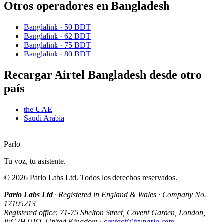
Otros operadores en Bangladesh
Banglalink
·
50 BDT
Banglalink
·
62 BDT
Banglalink
·
75 BDT
Banglalink
·
80 BDT
Recargar Airtel Bangladesh desde otro
país
the UAE
Saudi Arabia
Parlo
Tu voz, tu asistente.
©
2026
Parlo Labs Ltd.
Todos los derechos reservados.
Parlo Labs Ltd
·
Registered in England & Wales
·
Company No.
17195213
Registered office: 71-75 Shelton Street, Covent Garden, London,
WC2H 9JQ, United Kingdom
·
contact@tryparlo.com