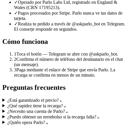
✓
Operado por Parlo Labs Ltd, registrado en England &
Wales (CRN 17195213).
✓
Pagos procesados por Stripe. Parlo nunca ve tus datos de
tarjeta.
✓
Realiza tu pedido a través de @askparlo_bot en Telegram.
El conserje responde en segundos.
Cómo funciona
1
Toca el botón — Telegram se abre con @askparlo_bot.
2
Confirma el número de teléfono del destinatario en el chat
(un mensaje).
3
Paga mediante el enlace de Stripe que envía Parlo. La
recarga se confirma en menos de un minuto.
Preguntas frecuentes
¿Está garantizado el precio?
⌄
¿Qué rapidez tiene la recarga?
⌄
¿Necesito una cuenta de Parlo?
⌄
¿Puedo obtener un reembolso si la recarga falla?
⌄
¿Quién opera Parlo?
⌄