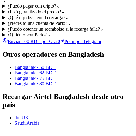
⌄
¿Puedo pagar con cripto?
⌄
¿Está garantizado el precio?
⌄
¿Qué rapidez tiene la recarga?
⌄
¿Necesito una cuenta de Parlo?
⌄
¿Puedo obtener un reembolso si la recarga falla?
⌄
¿Quién opera Parlo?
⌄
Enviar 100 BDT por €1.20
Pedir por Telegram
Otros operadores en Bangladesh
Banglalink
·
50 BDT
Banglalink
·
62 BDT
Banglalink
·
75 BDT
Banglalink
·
80 BDT
Recargar Airtel Bangladesh desde otro
país
the UK
Saudi Arabia