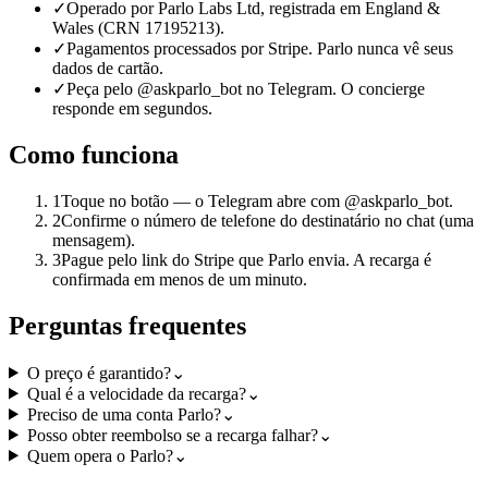
✓
Operado por Parlo Labs Ltd, registrada em England &
Wales (CRN 17195213).
✓
Pagamentos processados por Stripe. Parlo nunca vê seus
dados de cartão.
✓
Peça pelo @askparlo_bot no Telegram. O concierge
responde em segundos.
Como funciona
1
Toque no botão — o Telegram abre com @askparlo_bot.
2
Confirme o número de telefone do destinatário no chat (uma
mensagem).
3
Pague pelo link do Stripe que Parlo envia. A recarga é
confirmada em menos de um minuto.
Perguntas frequentes
O preço é garantido?
⌄
Qual é a velocidade da recarga?
⌄
Preciso de uma conta Parlo?
⌄
Posso obter reembolso se a recarga falhar?
⌄
Quem opera o Parlo?
⌄