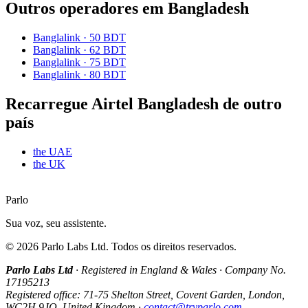
Outros operadores em Bangladesh
Banglalink
·
50 BDT
Banglalink
·
62 BDT
Banglalink
·
75 BDT
Banglalink
·
80 BDT
Recarregue Airtel Bangladesh de outro
país
the UAE
the UK
Parlo
Sua voz, seu assistente.
©
2026
Parlo Labs Ltd.
Todos os direitos reservados.
Parlo Labs Ltd
·
Registered in England & Wales
·
Company No.
17195213
Registered office: 71-75 Shelton Street, Covent Garden, London,
WC2H 9JQ, United Kingdom
·
contact@tryparlo.com