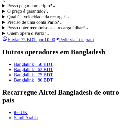
⌄
Posso pagar com cripto?
⌄
O preço é garantido?
⌄
Qual é a velocidade da recarga?
⌄
Preciso de uma conta Parlo?
⌄
Posso obter reembolso se a recarga falhar?
⌄
Quem opera o Parlo?
⌄
Enviar 75 BDT por €0.90
Pedir via Telegram
Outros operadores em Bangladesh
Banglalink
·
50 BDT
Banglalink
·
62 BDT
Banglalink
·
75 BDT
Banglalink
·
80 BDT
Recarregue Airtel Bangladesh de outro
país
the UK
Saudi Arabia