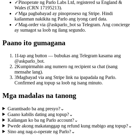
✓
Pinoperate ng Parlo Labs Ltd, registered sa England &
Wales (CRN 17195213).
✓
Mga pagbabayad ay pinoproseso ng Stripe. Hindi
kailanman nakikita ng Parlo ang iyong card data.
✓
Mag-order via @askparlo_bot sa Telegram. Ang concierge
ay sumagot sa loob ng ilang segundo.
Paano ito gumagana
1
I-tap ang button — bubukas ang Telegram kasama ang
@askparlo_bot.
2
Kumpirmahin ang numero ng recipient sa chat (isang
mensahe lang).
3
Magbayad via ang Stripe link na ipapadala ng Parlo.
Confirmed ang topup sa loob ng isang minuto.
Mga madalas na tanong
Garantisado ba ang presyo?
⌄
Gaano kabilis dating ang topup?
⌄
Kailangan ko ba ng Parlo account?
⌄
Pwede akong makatanggap ng refund kung mabigo ang topup?
⌄
Sino ang nag-o-operate ng Parlo?
⌄