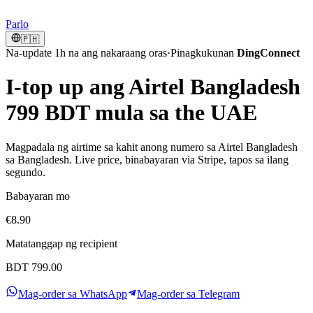
Parlo
🇵🇭
Na-update 1h na ang nakaraang oras
·
Pinagkukunan
DingConnect
I-top up ang Airtel Bangladesh
799 BDT mula sa the UAE
Magpadala ng airtime sa kahit anong numero sa Airtel Bangladesh
sa Bangladesh. Live price, binabayaran via Stripe, tapos sa ilang
segundo.
Babayaran mo
€8.90
Matatanggap ng recipient
BDT 799.00
Mag-order sa WhatsApp
Mag-order sa Telegram