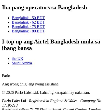
Iba pang operators sa Bangladesh
Banglalink
·
50 BDT
Banglalink
·
62 BDT
Banglalink
·
75 BDT
Banglalink
·
80 BDT
I-top up ang Airtel Bangladesh mula sa
ibang bansa
the UK
Saudi Arabia
Parlo
Ang iyong tinig, ang iyong assistant.
©
2026
Parlo Labs Ltd.
Lahat ng karapatan ay nakalaan.
Parlo Labs Ltd
·
Registered in England & Wales
·
Company No.
17195213
Registered office: 71-75 Shelton Street, Covent Garden, London,