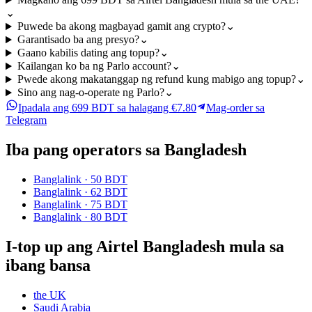
⌄
Puwede ba akong magbayad gamit ang crypto?
⌄
Garantisado ba ang presyo?
⌄
Gaano kabilis dating ang topup?
⌄
Kailangan ko ba ng Parlo account?
⌄
Pwede akong makatanggap ng refund kung mabigo ang topup?
⌄
Sino ang nag-o-operate ng Parlo?
⌄
Ipadala ang 699 BDT sa halagang €7.80
Mag-order sa
Telegram
Iba pang operators sa Bangladesh
Banglalink
·
50 BDT
Banglalink
·
62 BDT
Banglalink
·
75 BDT
Banglalink
·
80 BDT
I-top up ang Airtel Bangladesh mula sa
ibang bansa
the UK
Saudi Arabia