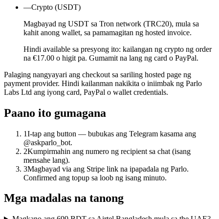
—
Crypto (USDT)
Magbayad ng USDT sa Tron network (TRC20), mula sa
kahit anong wallet, sa pamamagitan ng hosted invoice.
Hindi available sa presyong ito: kailangan ng crypto ng order
na €17.00 o higit pa. Gumamit na lang ng card o PayPal.
Palaging nangyayari ang checkout sa sariling hosted page ng
payment provider. Hindi kailanman nakikita o iniimbak ng Parlo
Labs Ltd ang iyong card, PayPal o wallet credentials.
Paano ito gumagana
1
I-tap ang button — bubukas ang Telegram kasama ang
@askparlo_bot.
2
Kumpirmahin ang numero ng recipient sa chat (isang
mensahe lang).
3
Magbayad via ang Stripe link na ipapadala ng Parlo.
Confirmed ang topup sa loob ng isang minuto.
Mga madalas na tanong
Magkano ang 699 BDT sa Airtel Bangladesh mula sa the UAE?