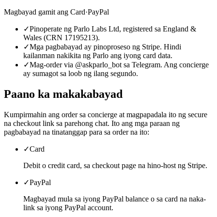
Magbayad gamit ang
Card
·
PayPal
✓
Pinoperate ng Parlo Labs Ltd, registered sa England &
Wales (CRN 17195213).
✓
Mga pagbabayad ay pinoproseso ng Stripe. Hindi
kailanman nakikita ng Parlo ang iyong card data.
✓
Mag-order via @askparlo_bot sa Telegram. Ang concierge
ay sumagot sa loob ng ilang segundo.
Paano ka makakabayad
Kumpirmahin ang order sa concierge at magpapadala ito ng secure
na checkout link sa parehong chat. Ito ang mga paraan ng
pagbabayad na tinatanggap para sa order na ito:
✓
Card
Debit o credit card, sa checkout page na hino-host ng Stripe.
✓
PayPal
Magbayad mula sa iyong PayPal balance o sa card na naka-
link sa iyong PayPal account.