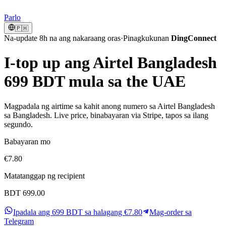
Parlo
🇵🇭
Na-update 8h na ang nakaraang oras
·
Pinagkukunan
DingConnect
I-top up ang Airtel Bangladesh
699 BDT mula sa the UAE
Magpadala ng airtime sa kahit anong numero sa Airtel Bangladesh
sa Bangladesh. Live price, binabayaran via Stripe, tapos sa ilang
segundo.
Babayaran mo
€7.80
Matatanggap ng recipient
BDT 699.00
Ipadala ang 699 BDT sa halagang €7.80
Mag-order sa
Telegram