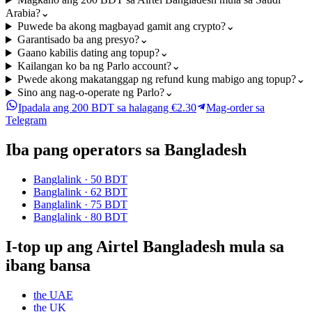
Arabia?
⌄
Puwede ba akong magbayad gamit ang crypto?
⌄
Garantisado ba ang presyo?
⌄
Gaano kabilis dating ang topup?
⌄
Kailangan ko ba ng Parlo account?
⌄
Pwede akong makatanggap ng refund kung mabigo ang topup?
⌄
Sino ang nag-o-operate ng Parlo?
⌄
Ipadala ang 200 BDT sa halagang €2.30
Mag-order sa
Telegram
Iba pang operators sa Bangladesh
Banglalink
·
50 BDT
Banglalink
·
62 BDT
Banglalink
·
75 BDT
Banglalink
·
80 BDT
I-top up ang Airtel Bangladesh mula sa
ibang bansa
the UAE
the UK