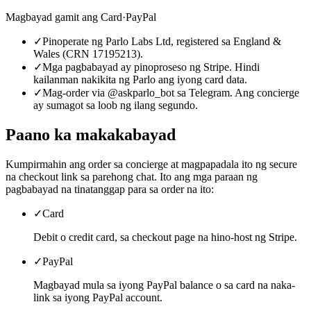
Magbayad gamit ang
Card
·
PayPal
✓
Pinoperate ng Parlo Labs Ltd, registered sa England &
Wales (CRN 17195213).
✓
Mga pagbabayad ay pinoproseso ng Stripe. Hindi
kailanman nakikita ng Parlo ang iyong card data.
✓
Mag-order via @askparlo_bot sa Telegram. Ang concierge
ay sumagot sa loob ng ilang segundo.
Paano ka makakabayad
Kumpirmahin ang order sa concierge at magpapadala ito ng secure
na checkout link sa parehong chat. Ito ang mga paraan ng
pagbabayad na tinatanggap para sa order na ito:
✓
Card
Debit o credit card, sa checkout page na hino-host ng Stripe.
✓
PayPal
Magbayad mula sa iyong PayPal balance o sa card na naka-
link sa iyong PayPal account.