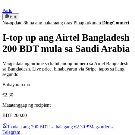
Parlo
🇵🇭
Na-update 8h na ang nakaraang oras
·
Pinagkukunan
DingConnect
I-top up ang Airtel Bangladesh
200 BDT mula sa Saudi Arabia
Magpadala ng airtime sa kahit anong numero sa Airtel Bangladesh
sa Bangladesh. Live price, binabayaran via Stripe, tapos sa ilang
segundo.
Babayaran mo
€2.30
Matatanggap ng recipient
BDT 200.00
Ipadala ang 200 BDT sa halagang €2.30
Mag-order sa
Telegram