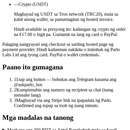
—
Crypto (USDT)
Magbayad ng USDT sa Tron network (TRC20), mula sa
kahit anong wallet, sa pamamagitan ng hosted invoice.
Hindi available sa presyong ito: kailangan ng crypto ng order
na €17.00 o higit pa. Gumamit na lang ng card o PayPal.
Palaging nangyayari ang checkout sa sariling hosted page ng
payment provider. Hindi kailanman nakikita o iniimbak ng Parlo
Labs Ltd ang iyong card, PayPal o wallet credentials.
Paano ito gumagana
1
I-tap ang button — bubukas ang Telegram kasama ang
@askparlo_bot.
2
Kumpirmahin ang numero ng recipient sa chat (isang
mensahe lang).
3
Magbayad via ang Stripe link na ipapadala ng Parlo.
Confirmed ang topup sa loob ng isang minuto.
Mga madalas na tanong
Magkano ang 200 BDT sa Airtel Bangladesh mula sa Saudi