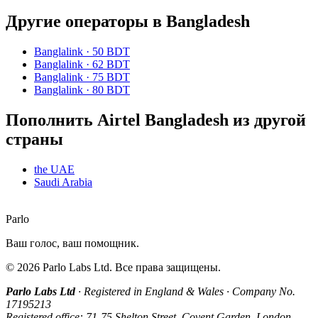
Другие операторы в Bangladesh
Banglalink
·
50 BDT
Banglalink
·
62 BDT
Banglalink
·
75 BDT
Banglalink
·
80 BDT
Пополнить Airtel Bangladesh из другой
страны
the UAE
Saudi Arabia
Parlo
Ваш голос, ваш помощник.
©
2026
Parlo Labs Ltd.
Все права защищены.
Parlo Labs Ltd
·
Registered in England & Wales
·
Company No.
17195213
Registered office: 71-75 Shelton Street, Covent Garden, London,