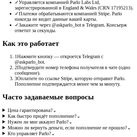
✓
Управляется компанией Parlo Labs Ltd,
зарегистрированной в England & Wales (CRN 17195213).
✓
Платежи обрабатываются компанией Stripe. Parlo
никогда не видит данные вашей карты.
✓
Закажите через @askparlo_bot в Telegram. Консьерж
ответит за секунды.
Как это работает
1
Нажмите кнопку — откроется Telegram с
@askparlo_bot.
2
Подтвердите номер телефона получателя в чате (одно
сообщение).
3
Оплатите по ссылке Stripe, которую отправит Parlo.
Пополнение подтверждается менее чем за минуту.
Часто задаваемые вопросы
Цена гарантирована?
⌄
Как быстро придёт пополнение?
⌄
Нужен ли мне аккаунт Parlo?
⌄
Можно ли вернуть деньги, если пополнение не прошло?
⌄
Кто управляет Parlo?
⌄