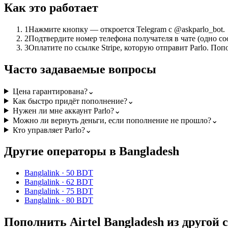
Как это работает
1
Нажмите кнопку — откроется Telegram с @askparlo_bot.
2
Подтвердите номер телефона получателя в чате (одно со
3
Оплатите по ссылке Stripe, которую отправит Parlo. Поп
Часто задаваемые вопросы
Цена гарантирована?
⌄
Как быстро придёт пополнение?
⌄
Нужен ли мне аккаунт Parlo?
⌄
Можно ли вернуть деньги, если пополнение не прошло?
⌄
Кто управляет Parlo?
⌄
Другие операторы в Bangladesh
Banglalink
·
50 BDT
Banglalink
·
62 BDT
Banglalink
·
75 BDT
Banglalink
·
80 BDT
Пополнить Airtel Bangladesh из другой