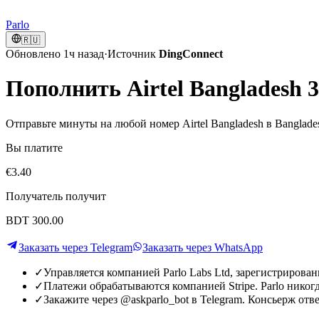
Parlo
🇷🇺
Обновлено 1ч назад
·
Источник
DingConnect
Пополнить Airtel Bangladesh 3
Отправьте минуты на любой номер Airtel Bangladesh в Banglades
Вы платите
€3.40
Получатель получит
BDT 300.00
Заказать через Telegram
Заказать через WhatsApp
✓
Управляется компанией Parlo Labs Ltd, зарегистрирова
✓
Платежи обрабатываются компанией Stripe. Parlo никог
✓
Закажите через @askparlo_bot в Telegram. Консьерж отве