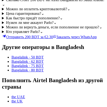
⌄
Можно ли оплатить криптовалютой?
⌄
Цена гарантирована?
⌄
Как быстро придёт пополнение?
⌄
Нужен ли мне аккаунт Parlo?
⌄
Можно ли вернуть деньги, если пополнение не прошло?
⌄
Кто управляет Parlo?
⌄
Отправить 200 BDT за €2.30
Заказать через WhatsApp
Другие операторы в Bangladesh
Banglalink
·
50 BDT
Banglalink
·
62 BDT
Banglalink
·
75 BDT
Banglalink
·
80 BDT
Пополнить Airtel Bangladesh из другой
страны
the UAE
the UK