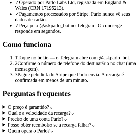
✓
Operado por Parlo Labs Ltd, registrada em England &
Wales (CRN 17195213).
✓
Pagamentos processados por Stripe. Parlo nunca vê seus
dados de cartão.
✓
Peça pelo @askparlo_bot no Telegram. O concierge
responde em segundos.
Como funciona
1
Toque no botão — o Telegram abre com @askparlo_bot.
2
Confirme o número de telefone do destinatário no chat (uma
mensagem).
3
Pague pelo link do Stripe que Parlo envia. A recarga é
confirmada em menos de um minuto.
Perguntas frequentes
O preço é garantido?
⌄
Qual é a velocidade da recarga?
⌄
Preciso de uma conta Parlo?
⌄
Posso obter reembolso se a recarga falhar?
⌄
Quem opera o Parlo?
⌄