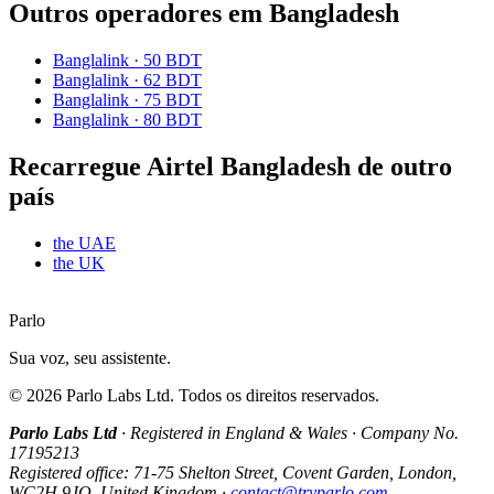
Outros operadores em Bangladesh
Banglalink
·
50 BDT
Banglalink
·
62 BDT
Banglalink
·
75 BDT
Banglalink
·
80 BDT
Recarregue Airtel Bangladesh de outro
país
the UAE
the UK
Parlo
Sua voz, seu assistente.
©
2026
Parlo Labs Ltd.
Todos os direitos reservados.
Parlo Labs Ltd
·
Registered in England & Wales
·
Company No.
17195213
Registered office: 71-75 Shelton Street, Covent Garden, London,
WC2H 9JQ, United Kingdom
·
contact@tryparlo.com