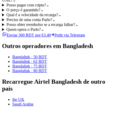
UAE?
⌄
Posso pagar com cripto?
⌄
O preço é garantido?
⌄
Qual é a velocidade da recarga?
⌄
Preciso de uma conta Parlo?
⌄
Posso obter reembolso se a recarga falhar?
⌄
Quem opera o Parlo?
⌄
Enviar 300 BDT por €3.40
Pedir via Telegram
Outros operadores em Bangladesh
Banglalink
·
50 BDT
Banglalink
·
62 BDT
Banglalink
·
75 BDT
Banglalink
·
80 BDT
Recarregue Airtel Bangladesh de outro
país
the UK
Saudi Arabia