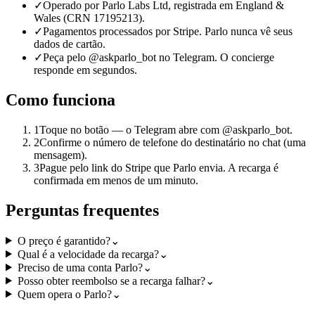
✓
Operado por Parlo Labs Ltd, registrada em England &
Wales (CRN 17195213).
✓
Pagamentos processados por Stripe. Parlo nunca vê seus
dados de cartão.
✓
Peça pelo @askparlo_bot no Telegram. O concierge
responde em segundos.
Como funciona
1
Toque no botão — o Telegram abre com @askparlo_bot.
2
Confirme o número de telefone do destinatário no chat (uma
mensagem).
3
Pague pelo link do Stripe que Parlo envia. A recarga é
confirmada em menos de um minuto.
Perguntas frequentes
O preço é garantido?
⌄
Qual é a velocidade da recarga?
⌄
Preciso de uma conta Parlo?
⌄
Posso obter reembolso se a recarga falhar?
⌄
Quem opera o Parlo?
⌄