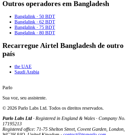
Outros operadores em Bangladesh
Banglalink
·
50 BDT
Banglalink
·
62 BDT
Banglalink
·
75 BDT
Banglalink
·
80 BDT
Recarregue Airtel Bangladesh de outro
país
the UAE
Saudi Arabia
Parlo
Sua voz, seu assistente.
©
2026
Parlo Labs Ltd.
Todos os direitos reservados.
Parlo Labs Ltd
·
Registered in England & Wales
·
Company No.
17195213
Registered office: 71-75 Shelton Street, Covent Garden, London,
WC2H 9JQ, United Kingdom
·
contact@tryparlo.com