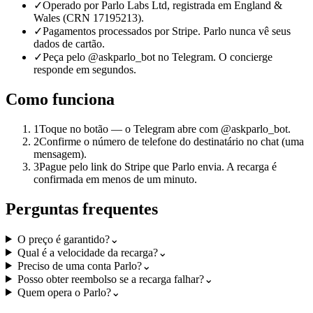
✓
Operado por Parlo Labs Ltd, registrada em England &
Wales (CRN 17195213).
✓
Pagamentos processados por Stripe. Parlo nunca vê seus
dados de cartão.
✓
Peça pelo @askparlo_bot no Telegram. O concierge
responde em segundos.
Como funciona
1
Toque no botão — o Telegram abre com @askparlo_bot.
2
Confirme o número de telefone do destinatário no chat (uma
mensagem).
3
Pague pelo link do Stripe que Parlo envia. A recarga é
confirmada em menos de um minuto.
Perguntas frequentes
O preço é garantido?
⌄
Qual é a velocidade da recarga?
⌄
Preciso de uma conta Parlo?
⌄
Posso obter reembolso se a recarga falhar?
⌄
Quem opera o Parlo?
⌄