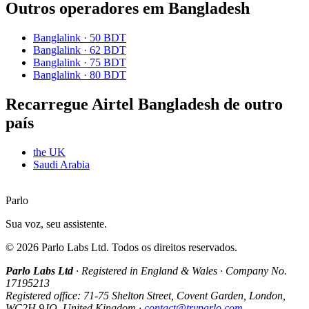
Outros operadores em Bangladesh
Banglalink
·
50 BDT
Banglalink
·
62 BDT
Banglalink
·
75 BDT
Banglalink
·
80 BDT
Recarregue Airtel Bangladesh de outro
país
the UK
Saudi Arabia
Parlo
Sua voz, seu assistente.
©
2026
Parlo Labs Ltd.
Todos os direitos reservados.
Parlo Labs Ltd
·
Registered in England & Wales
·
Company No.
17195213
Registered office: 71-75 Shelton Street, Covent Garden, London,
WC2H 9JQ, United Kingdom
·
contact@tryparlo.com