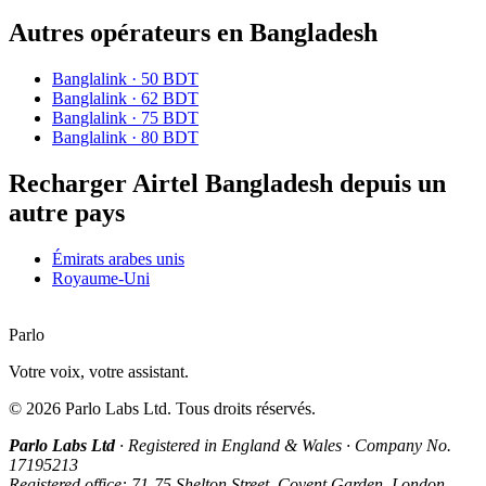
Autres opérateurs en Bangladesh
Banglalink
·
50 BDT
Banglalink
·
62 BDT
Banglalink
·
75 BDT
Banglalink
·
80 BDT
Recharger Airtel Bangladesh depuis un
autre pays
Émirats arabes unis
Royaume-Uni
Parlo
Votre voix, votre assistant.
©
2026
Parlo Labs Ltd.
Tous droits réservés.
Parlo Labs Ltd
·
Registered in England & Wales
·
Company No.
17195213
Registered office: 71-75 Shelton Street, Covent Garden, London,