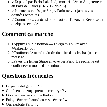
✓
Exploité par Parlo Labs Ltd, immatriculée en Angleterre et
au Pays de Galles (CRN 17195213).
✓
Paiements traités par Stripe. Parlo ne voit jamais vos
données bancaires.
✓
Commandez via @askparlo_bot sur Telegram. Réponse en
quelques secondes.
Comment ça marche
1
Appuyez sur le bouton — Telegram s'ouvre avec
@askparlo_bot.
2
Confirmez le numéro du destinataire dans le chat (un seul
message).
3
Payez via le lien Stripe envoyé par Parlo. La recharge est
confirmée en moins d'une minute.
Questions fréquentes
Le prix est-il garanti ?
⌄
Combien de temps prend la recharge ?
⌄
Dois-je créer un compte Parlo ?
⌄
Puis-je être remboursé en cas d'échec ?
⌄
Qui exploite Parlo ?
⌄