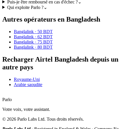
Puis-je être remboursé en cas d'échec ?
⌄
Qui exploite Parlo ?
⌄
Autres opérateurs en Bangladesh
Banglalink
·
50 BDT
Banglalink
·
62 BDT
Banglalink
·
75 BDT
Banglalink
·
80 BDT
Recharger Airtel Bangladesh depuis un
autre pays
Royaume-Uni
Arabie saoudite
Parlo
Votre voix, votre assistant.
©
2026
Parlo Labs Ltd.
Tous droits réservés.
Parlo Labs Ltd
·
Registered in England & Wales
·
Company No.