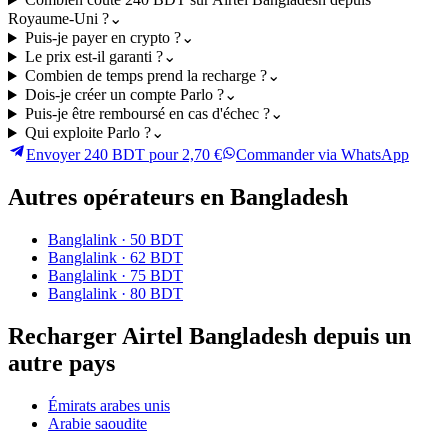
Royaume-Uni ?
⌄
Puis-je payer en crypto ?
⌄
Le prix est-il garanti ?
⌄
Combien de temps prend la recharge ?
⌄
Dois-je créer un compte Parlo ?
⌄
Puis-je être remboursé en cas d'échec ?
⌄
Qui exploite Parlo ?
⌄
Envoyer 240 BDT pour 2,70 €
Commander via WhatsApp
Autres opérateurs en Bangladesh
Banglalink
·
50 BDT
Banglalink
·
62 BDT
Banglalink
·
75 BDT
Banglalink
·
80 BDT
Recharger Airtel Bangladesh depuis un
autre pays
Émirats arabes unis
Arabie saoudite