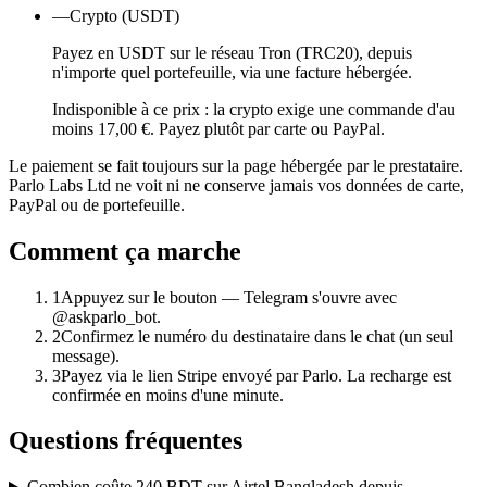
—
Crypto (USDT)
Payez en USDT sur le réseau Tron (TRC20), depuis
n'importe quel portefeuille, via une facture hébergée.
Indisponible à ce prix : la crypto exige une commande d'au
moins 17,00 €. Payez plutôt par carte ou PayPal.
Le paiement se fait toujours sur la page hébergée par le prestataire.
Parlo Labs Ltd ne voit ni ne conserve jamais vos données de carte,
PayPal ou de portefeuille.
Comment ça marche
1
Appuyez sur le bouton — Telegram s'ouvre avec
@askparlo_bot.
2
Confirmez le numéro du destinataire dans le chat (un seul
message).
3
Payez via le lien Stripe envoyé par Parlo. La recharge est
confirmée en moins d'une minute.
Questions fréquentes
Combien coûte 240 BDT sur Airtel Bangladesh depuis