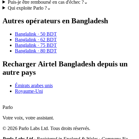
Puis-je être remboursé en cas d'échec ?
⌄
Qui exploite Parlo ?
⌄
Autres opérateurs en Bangladesh
Banglalink
·
50 BDT
Banglalink
·
62 BDT
Banglalink
·
75 BDT
Banglalink
·
80 BDT
Recharger Airtel Bangladesh depuis un
autre pays
Émirats arabes unis
Royaume-Uni
Parlo
Votre voix, votre assistant.
©
2026
Parlo Labs Ltd.
Tous droits réservés.
Parlo Labs Ltd
·
Registered in England & Wales
·
Company No.