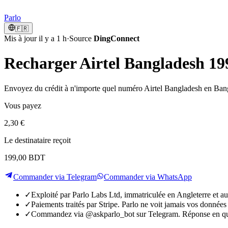
Parlo
🇫🇷
Mis à jour il y a 1 h
·
Source
DingConnect
Recharger Airtel Bangladesh 19
Envoyez du crédit à n'importe quel numéro Airtel Bangladesh en Bangl
Vous payez
2,30 €
Le destinataire reçoit
199,00 BDT
Commander via Telegram
Commander via WhatsApp
✓
Exploité par Parlo Labs Ltd, immatriculée en Angleterre et
✓
Paiements traités par Stripe. Parlo ne voit jamais vos données
✓
Commandez via @askparlo_bot sur Telegram. Réponse en qu