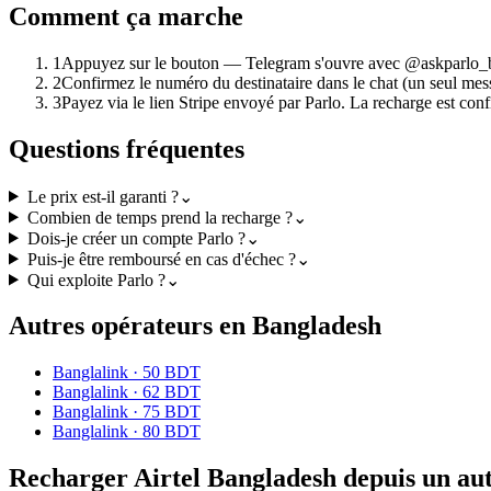
Comment ça marche
1
Appuyez sur le bouton — Telegram s'ouvre avec @askparlo_
2
Confirmez le numéro du destinataire dans le chat (un seul mes
3
Payez via le lien Stripe envoyé par Parlo. La recharge est co
Questions fréquentes
Le prix est-il garanti ?
⌄
Combien de temps prend la recharge ?
⌄
Dois-je créer un compte Parlo ?
⌄
Puis-je être remboursé en cas d'échec ?
⌄
Qui exploite Parlo ?
⌄
Autres opérateurs en Bangladesh
Banglalink
·
50 BDT
Banglalink
·
62 BDT
Banglalink
·
75 BDT
Banglalink
·
80 BDT
Recharger Airtel Bangladesh depuis un au