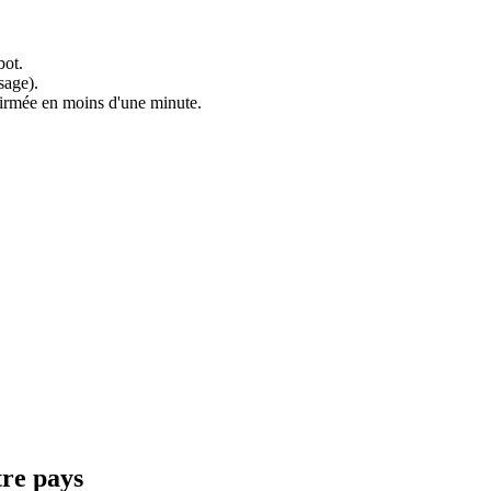
bot.
sage).
nfirmée en moins d'une minute.
tre pays