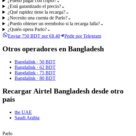
¿Puedo pagar con cripto?
⌄
¿Está garantizado el precio?
⌄
¿Qué rapidez tiene la recarga?
⌄
¿Necesito una cuenta de Parlo?
⌄
¿Puedo obtener un reembolso si la recarga falla?
⌄
¿Quién opera Parlo?
⌄
Enviar 750 BDT por €8.40
Pedir por Telegram
Otros operadores en Bangladesh
Banglalink
·
50 BDT
Banglalink
·
62 BDT
Banglalink
·
75 BDT
Banglalink
·
80 BDT
Recargar Airtel Bangladesh desde otro
país
the UAE
Saudi Arabia
Parlo