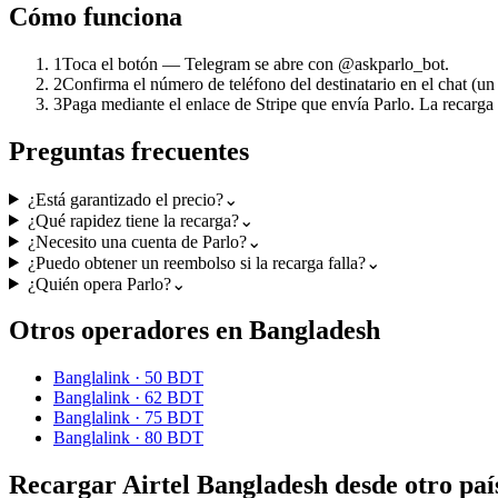
Cómo funciona
1
Toca el botón — Telegram se abre con @askparlo_bot.
2
Confirma el número de teléfono del destinatario en el chat (un
3
Paga mediante el enlace de Stripe que envía Parlo. La recarg
Preguntas frecuentes
¿Está garantizado el precio?
⌄
¿Qué rapidez tiene la recarga?
⌄
¿Necesito una cuenta de Parlo?
⌄
¿Puedo obtener un reembolso si la recarga falla?
⌄
¿Quién opera Parlo?
⌄
Otros operadores en Bangladesh
Banglalink
·
50 BDT
Banglalink
·
62 BDT
Banglalink
·
75 BDT
Banglalink
·
80 BDT
Recargar Airtel Bangladesh desde otro paí