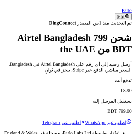
Parlo
🇲🇦
تم التحديث منذ 1س
·
المصدر
DingConnect
شحن Airtel Bangladesh 799
BDT من the UAE
أرسل رصيد إلى أي رقم على Airtel Bangladesh في Bangladesh.
السعر مباشر، الدفع عبر Stripe، ينجز في ثوانٍ.
تدفع أنت
€8.90
يستقبل المرسل إليه
BDT 799.00
اطلب عبر WhatsApp
اطلب عبر Telegram
✓
تُدار بواسطة Parlo Labs Ltd، مسجلة في England & Wales