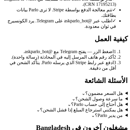
(CRN 17195213).
✓
تتم معالجة الدفع بواسطة Stripe. لا ترى Parlo بيانات
بطاقتك.
✓
اطلب عبر @askparlo_bot على Telegram. يرد الكونسيرج
في ثوان معدودة.
كيفية العمل
1
اضغط الزر — يفتح Telegram مع @askparlo_bot.
2
أكد رقم هاتف المرسل إليه في المحادثة (رسالة واحدة).
3
ادفع عبر رابط Stripe الذي يرسله Parlo. يتأكد الشحن في
أقل من دقيقة.
الأسئلة الشائعة
هل السعر مضمون؟
⌄
ما سرعة وصول الشحن؟
⌄
هل أحتاج إلى حساب Parlo؟
⌄
هل يمكنني استرجاع المبلغ إذا فشل الشحن؟
⌄
من يدير Parlo؟
⌄
مشغلون آخرون في Bangladesh