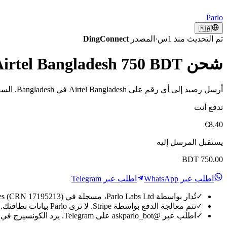
Parlo
🇲🇦
تم التحديث منذ 1س
·
المصدر
DingConnect
شحن Airtel Bangladesh 750 BDT من the UAE
أرسل رصيد إلى أي رقم على Airtel Bangladesh في Bangladesh. السعر مباشر، الدفع عبر Stripe، ينجز في ثوانٍ.
تدفع أنت
€8.40
يستقبل المرسل إليه
BDT 750.00
اطلب عبر WhatsApp
اطلب عبر Telegram
✓
تُدار بواسطة Parlo Labs Ltd، مسجلة في England & Wales (CRN 17195213).
✓
تتم معالجة الدفع بواسطة Stripe. لا ترى Parlo بيانات بطاقتك.
✓
اطلب عبر @askparlo_bot على Telegram. يرد الكونسيرج في ثوان معدودة.