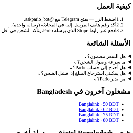
كيفية العمل
1
اضغط الزر — يفتح Telegram مع @askparlo_bot.
2
أكد رقم هاتف المرسل إليه في المحادثة (رسالة واحدة).
3
ادفع عبر رابط Stripe الذي يرسله Parlo. يتأكد الشحن في أقل من دقيقة.
الأسئلة الشائعة
هل السعر مضمون؟
⌄
ما سرعة وصول الشحن؟
⌄
هل أحتاج إلى حساب Parlo؟
⌄
هل يمكنني استرجاع المبلغ إذا فشل الشحن؟
⌄
من يدير Parlo؟
⌄
مشغلون آخرون في Bangladesh
Banglalink
·
50 BDT
Banglalink
·
62 BDT
Banglalink
·
75 BDT
Banglalink
·
80 BDT