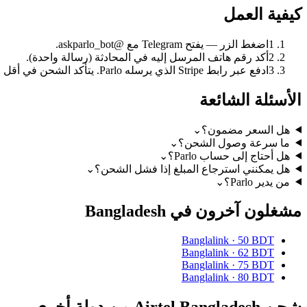
كيفية العمل
1
اضغط الزر — يفتح Telegram مع @askparlo_bot.
2
أكد رقم هاتف المرسل إليه في المحادثة (رسالة واحدة).
3
ادفع عبر رابط Stripe الذي يرسله Parlo. يتأكد الشحن في أقل من دقيقة.
الأسئلة الشائعة
هل السعر مضمون؟
⌄
ما سرعة وصول الشحن؟
⌄
هل أحتاج إلى حساب Parlo؟
⌄
هل يمكنني استرجاع المبلغ إذا فشل الشحن؟
⌄
من يدير Parlo؟
⌄
مشغلون آخرون في Bangladesh
Banglalink
·
50 BDT
Banglalink
·
62 BDT
Banglalink
·
75 BDT
Banglalink
·
80 BDT