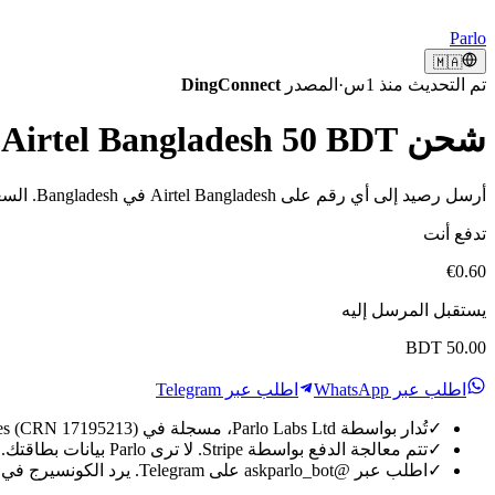
Parlo
🇲🇦
تم التحديث منذ 1س
·
المصدر
DingConnect
شحن Airtel Bangladesh 50 BDT من the UAE
أرسل رصيد إلى أي رقم على Airtel Bangladesh في Bangladesh. السعر مباشر، الدفع عبر Stripe، ينجز في ثوانٍ.
تدفع أنت
€0.60
يستقبل المرسل إليه
BDT 50.00
اطلب عبر WhatsApp
اطلب عبر Telegram
✓
تُدار بواسطة Parlo Labs Ltd، مسجلة في England & Wales (CRN 17195213).
✓
تتم معالجة الدفع بواسطة Stripe. لا ترى Parlo بيانات بطاقتك.
✓
اطلب عبر @askparlo_bot على Telegram. يرد الكونسيرج في ثوان معدودة.