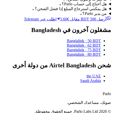
هل أحتاج إلى حساب Parlo؟
⌄
هل يمكنني استرجاع المبلغ إذا فشل الشحن؟
⌄
من يدير Parlo؟
⌄
أرسل 500 BDT مقابل €5.60
اطلب عبر Telegram
مشغلون آخرون في Bangladesh
Banglalink
·
50 BDT
Banglalink
·
62 BDT
Banglalink
·
75 BDT
Banglalink
·
80 BDT
شحن Airtel Bangladesh من دولة أخرى
the UAE
Saudi Arabia
Parlo
صوتك، مساعدك الشخصي.
©
2026
Parlo Labs Ltd.
جميع الحقوق محفوظة.