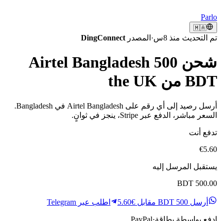
Parlo
🇲🇦
تم التحديث منذ 8س
·
المصدر
DingConnect
شحن Airtel Bangladesh 500
BDT من the UK
أرسل رصيد إلى أي رقم على Airtel Bangladesh في Bangladesh.
السعر مباشر، الدفع عبر Stripe، ينجز في ثوانٍ.
تدفع أنت
€5.60
يستقبل المرسل إليه
BDT 500.00
أرسل 500 BDT مقابل €5.60
اطلب عبر Telegram
ادفع بواسطة
بطاقة
·
PayPal