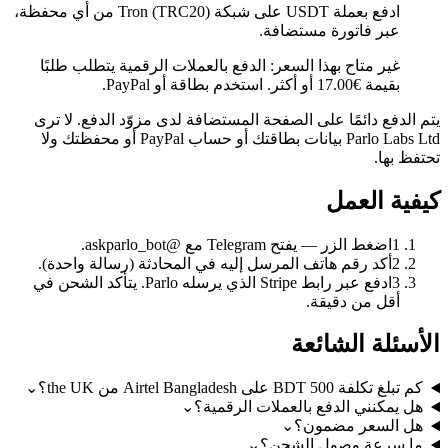
ادفع بعملة USDT على شبكة Tron (TRC20) من أي محفظة،
عبر فاتورة مستضافة.
غير متاح بهذا السعر: الدفع بالعملات الرقمية يتطلب طلبًا
بقيمة €17.00 أو أكثر. استخدم بطاقة أو PayPal.
يتم الدفع دائمًا على الصفحة المستضافة لدى مزوّد الدفع. لا ترى
Parlo Labs Ltd بيانات بطاقتك أو حساب PayPal أو محفظتك ولا
تحتفظ بها.
كيفية العمل
1
اضغط الزر — يفتح Telegram مع @askparlo_bot.
2
أكد رقم هاتف المرسل إليه في المحادثة (رسالة واحدة).
3
ادفع عبر رابط Stripe الذي يرسله Parlo. يتأكد الشحن في
أقل من دقيقة.
الأسئلة الشائعة
كم تبلغ تكلفة 500 BDT على Airtel Bangladesh من the UK؟
⌄
هل يمكنني الدفع بالعملات الرقمية؟
⌄
هل السعر مضمون؟
⌄
ما سرعة وصول الشحن؟
⌄