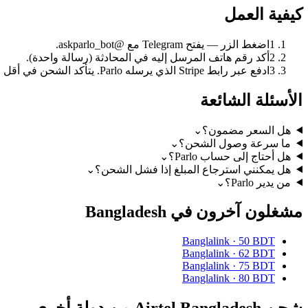
كيفية العمل
1
اضغط الزر — يفتح Telegram مع @askparlo_bot.
2
أكد رقم هاتف المرسل إليه في المحادثة (رسالة واحدة).
3
ادفع عبر رابط Stripe الذي يرسله Parlo. يتأكد الشحن في أقل من دقيقة.
الأسئلة الشائعة
هل السعر مضمون؟
⌄
ما سرعة وصول الشحن؟
⌄
هل أحتاج إلى حساب Parlo؟
⌄
هل يمكنني استرجاع المبلغ إذا فشل الشحن؟
⌄
من يدير Parlo؟
⌄
مشغلون آخرون في Bangladesh
Banglalink
·
50 BDT
Banglalink
·
62 BDT
Banglalink
·
75 BDT
Banglalink
·
80 BDT