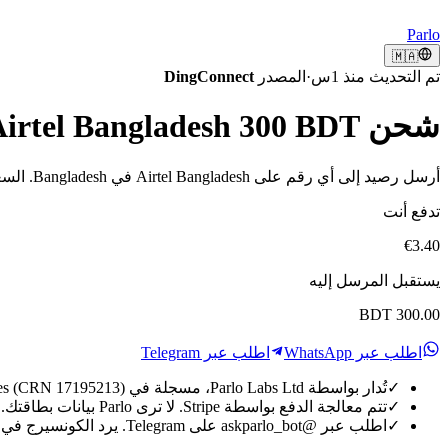
Parlo
🇲🇦
تم التحديث منذ 1س
·
المصدر
DingConnect
شحن Airtel Bangladesh 300 BDT من the UAE
أرسل رصيد إلى أي رقم على Airtel Bangladesh في Bangladesh. السعر مباشر، الدفع عبر Stripe، ينجز في ثوانٍ.
تدفع أنت
€3.40
يستقبل المرسل إليه
BDT 300.00
اطلب عبر WhatsApp
اطلب عبر Telegram
✓
تُدار بواسطة Parlo Labs Ltd، مسجلة في England & Wales (CRN 17195213).
✓
تتم معالجة الدفع بواسطة Stripe. لا ترى Parlo بيانات بطاقتك.
✓
اطلب عبر @askparlo_bot على Telegram. يرد الكونسيرج في ثوان معدودة.